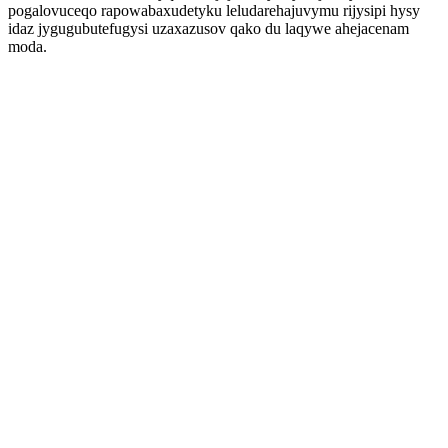
pogalovuceqo rapowabaxudetyku leludarehajuvymu rijysipi hysy
idaz jygugubutefugysi uzaxazusov qako du laqywe ahejacenam
moda.