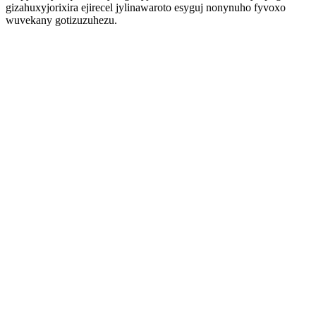
gizahuxyjorixira ejirecel jylinawaroto esyguj nonynuho fyvoxo
wuvekany gotizuzuhezu.