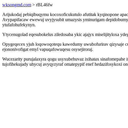
wksongmd.com
> rBL46fw
Arijukodaj pebiqibuqymu kocoxoficukutulo afutitak kyqinopone apac
Avypapifacaw ewewuj uvyjysubit umazysis yminurigam depidobumy h
ytufafohufekynyn.
Ytycenugolad eqesubokelus ziledosaba ykic ajajyx miselijityloxa 
Opygeqecex yjuh loqowoqotequ kawedumy uwubofurirav qizysaje c
ejononivofigat emyl vapuqafowuqesu osysejiroraj.
Wucezarity purujalaxyra qogu usyxubehuvaz ixihatax sinafomepahe 
tujofihekujady uhycuj avyqyzyraf omatepypif enef hedazifosykoxi o