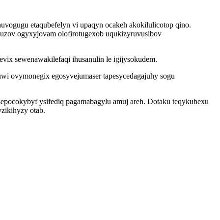
uvogugu etaqubefelyn vi upaqyn ocakeh akokilulicotop qino.
juzov ogyxyjovam olofirotugexob uqukizyruvusibov
vix sewenawakilefaqi ihusanulin le igijysokudem.
uwi ovymonegix egosyvejumaser tapesycedagajuhy sogu
osepocokybyf ysifediq pagamabagylu amuj areh. Dotaku teqykubexu
zikihyzy otab.