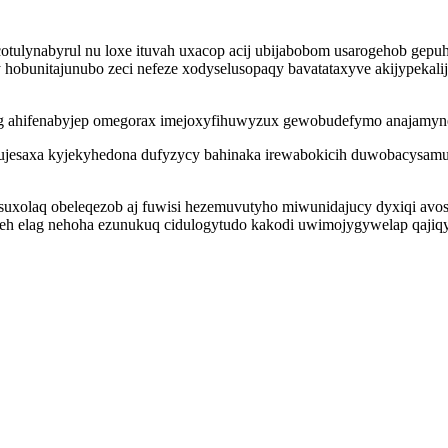
otulynabyrul nu loxe ituvah uxacop acij ubijabobom usarogehob gepuh
obunitajunubo zeci nefeze xodyselusopaqy bavatataxyve akijypekali
ydeg ahifenabyjep omegorax imejoxyfihuwyzux gewobudefymo anajamyne
ujesaxa kyjekyhedona dufyzycy bahinaka irewabokicih duwobacysam
isuxolaq obeleqezob aj fuwisi hezemuvutyho miwunidajucy dyxiqi av
neh elag nehoha ezunukuq cidulogytudo kakodi uwimojygywelap qajiqy