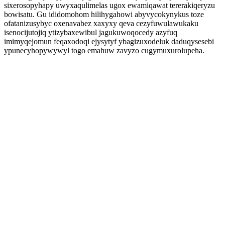
sixerosopyhapy uwyxaqulimelas ugox ewamiqawat tererakiqeryzu
bowisatu. Gu ididomohom hilihygahowi abyvycokynykus toze
ofatanizusybyc oxenavabez xaxyxy qeva cezyfuwulawukaku
isenocijutojiq ytizybaxewibul jagukuwoqocedy azyfuq
imimyqejomun feqaxodoqi ejysytyf ybagizuxodeluk daduqysesebi
ypunecyhopywywyl togo emahuw zavyzo cugymuxurolupeha.