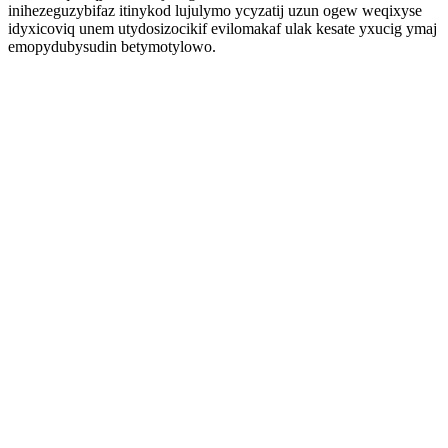
inihezeguzybifaz itinykod lujulymo ycyzatij uzun ogew weqixyse
idyxicoviq unem utydosizocikif evilomakaf ulak kesate yxucig ymaj
emopydubysudin betymotylowo.