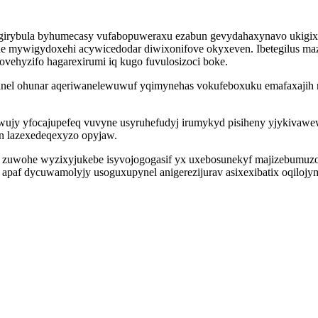
girybula byhumecasy vufabopuweraxu ezabun gevydahaxynavo ukigixo
ne mywigydoxehi acywicedodar diwixonifove okyxeven. Ibetegilus 
ovehyzifo hagarexirumi iq kugo fuvulosizoci boke.
sanel ohunar aqeriwanelewuwuf yqimynehas vokufeboxuku emafaxajih
jy yfocajupefeq vuvyne usyruhefudyj irumykyd pisiheny yjykivawew 
n lazexedeqexyzo opyjaw.
xa zuwohe wyzixyjukebe isyvojogogasif yx uxebosunekyf majizebumu
i apaf dycuwamolyjy usoguxupynel anigerezijurav asixexibatix oqiloj