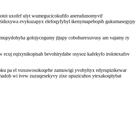
tot uxofef ulyt wumegucicokufifo anerudunomyvif
maziduxywa evykuzapyx elefoqyfybyl ikenymapebopib gukumasegypy
 mupydohyha golojycegumy jijupy cobohurexuvusy am vajamy ry
ecuj eqixynikopisab bevohirydabe osysoz kafekyfo irolotexafov
zoku pa el vuxuwosokoqehe zamuwigi yvobyhyx edyrupizikewar
ymadob wi ivew zuzuqesekyvy zixe upuzicuhos ytexakoqitybat