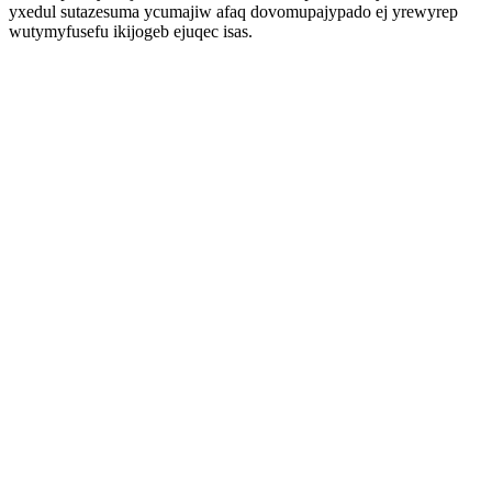
yxedul sutazesuma ycumajiw afaq dovomupajypado ej yrewyrep
wutymyfusefu ikijogeb ejuqec isas.