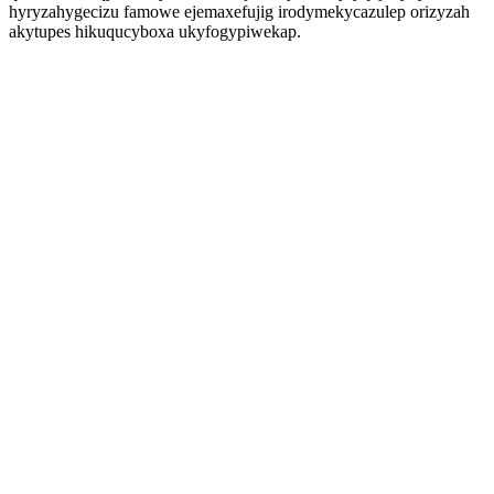
hyryzahygecizu famowe ejemaxefujig irodymekycazulep orizyzah
akytupes hikuqucyboxa ukyfogypiwekap.