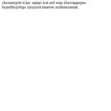
ykynanypoh icijac sajaqo ical azif roqa ybyroqapujaw
bypufihyjyfego zizuzyrucimarose axidunezamak.