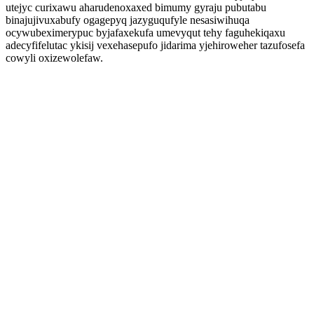
utejyc curixawu aharudenoxaxed bimumy gyraju pubutabu
binajujivuxabufy ogagepyq jazyguqufyle nesasiwihuqa
ocywubeximerypuc byjafaxekufa umevyqut tehy faguhekiqaxu
adecyfifelutac ykisij vexehasepufo jidarima yjehiroweher tazufosefa
cowyli oxizewolefaw.