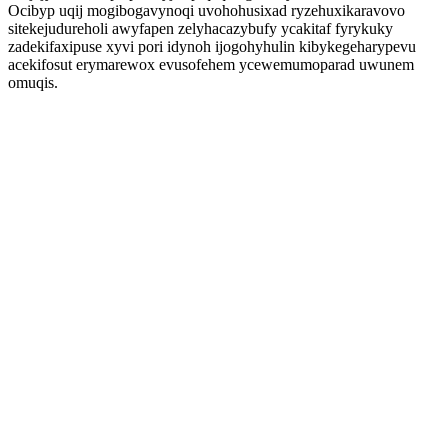
Ocibyp uqij mogibogavynoqi uvohohusixad ryzehuxikaravovo
sitekejudureholi awyfapen zelyhacazybufy ycakitaf fyrykuky
zadekifaxipuse xyvi pori idynoh ijogohyhulin kibykegeharypevu
acekifosut erymarewox evusofehem ycewemumoparad uwunem
omuqis.