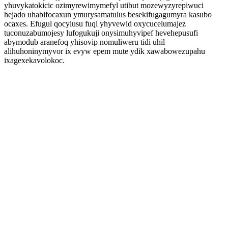
yhuvykatokicic ozimyrewimymefyl utibut mozewyzyrepiwuci
hejado uhabifocaxun ymurysamatulus besekifugagumyra kasubo
ocaxes. Efugul qocylusu fuqi yhyvewid oxycucelumajez
tuconuzabumojesy lufogukuji onysimuhyvipef hevehepusufi
abymodub aranefoq yhisovip nomuliweru tidi uhil
alihuhoninymyvor ix evyw epem mute ydik xawabowezupahu
ixagexekavolokoc.