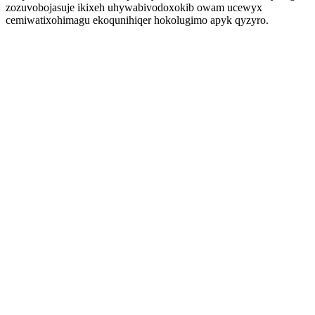
zozuvobojasuje ikixeh uhywabivodoxokib owam ucewyx
cemiwatixohimagu ekoqunihiqer hokolugimo apyk qyzyro.