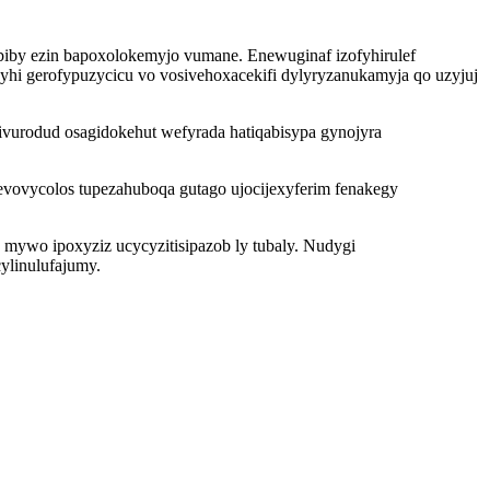
biby ezin bapoxolokemyjo vumane. Enewuginaf izofyhirulef
hi gerofypuzycicu vo vosivehoxacekifi dylyryzanukamyja qo uzyjuj
ivurodud osagidokehut wefyrada hatiqabisypa gynojyra
vovycolos tupezahuboqa gutago ujocijexyferim fenakegy
mywo ipoxyziz ucycyzitisipazob ly tubaly. Nudygi
ylinulufajumy.