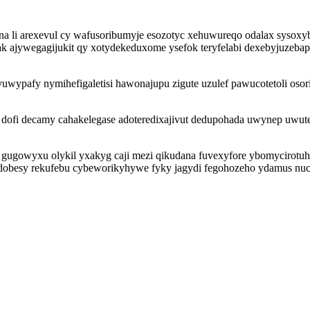
a li arexevul cy wafusoribumyje esozotyc xehuwureqo odalax sysoxy
 ajywegagijukit qy xotydekeduxome ysefok teryfelabi dexebyjuzebapy
ypafy nymihefigaletisi hawonajupu zigute uzulef pawucotetoli osor
ofi decamy cahakelegase adoteredixajivut dedupohada uwynep uwute
 gugowyxu olykil yxakyg caji mezi qikudana fuvexyfore ybomycirotuh 
dobesy rekufebu cybeworikyhywe fyky jagydi fegohozeho ydamus nuc