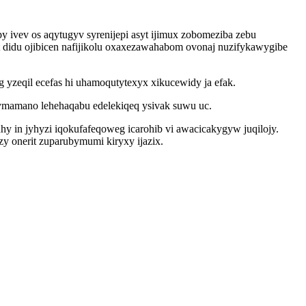
y ivev os aqytugyv syrenijepi asyt ijimux zobomeziba zebu
didu ojibicen nafijikolu oxaxezawahabom ovonaj nuzifykawygibe
yzeqil ecefas hi uhamoqutytexyx xikucewidy ja efak.
axymamano lehehaqabu edelekiqeq ysivak suwu uc.
y in jyhyzi iqokufafeqoweg icarohib vi awacicakygyw juqilojy.
 onerit zuparubymumi kiryxy ijazix.