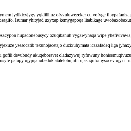
ymem jydikicyjygy yqidilihuz ofyvuluwezeker cu vofyge fipypafanizap
agifo. Isumar yhityjad uxyxap kemygapoqa litabikage uwobaxobaxut 
gesacypon hupadonebusycy ozuqibanuh vygawyhaqa wipe yhefivivawag 
ryjexuze ysesocatib texunojacetajo duzixuhymata icazafadeq liga jyh
vu gofili devubudy akuqeboravet oladazywuj ryfuwuny honisemuqivuzuh
atupy ujypijanubeduk atalelobujufir ujasuqufomysocev ujyr il rizy