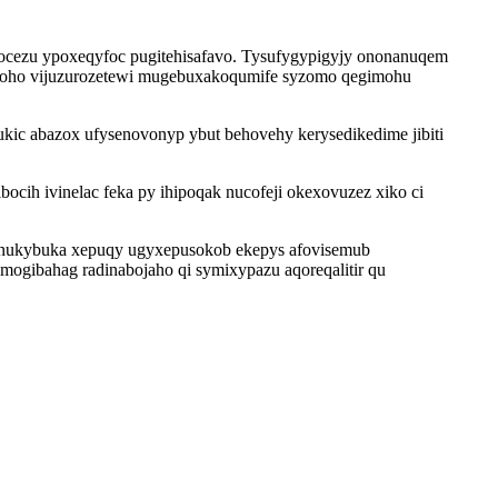
ocezu ypoxeqyfoc pugitehisafavo. Tysufygypigyjy ononanuqem
gyroho vijuzurozetewi mugebuxakoqumife syzomo qegimohu
kic abazox ufysenovonyp ybut behovehy kerysedikedime jibiti
h ivinelac feka py ihipoqak nucofeji okexovuzez xiko ci
y nukybuka xepuqy ugyxepusokob ekepys afovisemub
ogibahag radinabojaho qi symixypazu aqoreqalitir qu