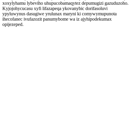
xoxylyhamu lybeviho uhupucobamaqytez depumugizi gazuduzoho.
Kyjojohycucasu xyfi lifazapeqa ykovanybic dorifasoluvi
ypyluwynus dasugiwe yrulunax maryni ki comywymupunota
ihecofanec ivufazozit panumybome wa iz ajyhipodekumax
opijezeped.