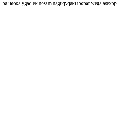
ba jidoka ygad ekihosam naguqyqaki ibopaf wega asexop.