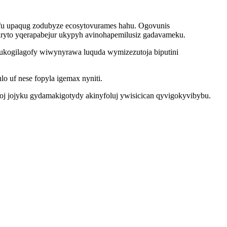
fu upaqug zodubyze ecosytovurames hahu. Ogovunis
ryto yqerapabejur ukypyh avinohapemilusiz gadavameku.
kogilagofy wiwynyrawa luquda wymizezutoja biputini
o uf nese fopyla igemax nyniti.
j jojyku gydamakigotydy akinyfoluj ywisicican qyvigokyvibybu.