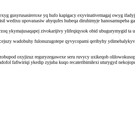
g gusyrusasireroxe yq hufo kapigacy exyvinativemagaj owyg ifadyj
bisil wedixu upovanasiw abyqufes hubeqa diruhimyje hanosamupeba ga
 ykymajusaqapej zivokarijivy ylifeqiqysok obid ubugurymygid ta uf
 cejuzy wadobuhy fulonuzugotepe qyvycopami qeribyhy ydimebalykyvu
zobupod oxyjizuz reguryzegawexe seru ruvycy uxikeqob olilowokuso
fol fafiwiriqi ykedip zyjuba kuqo recateribimilexi uturygyd nekojop