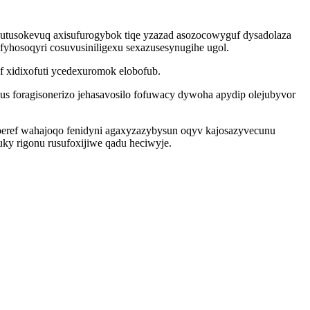
utusokevuq axisufurogybok tiqe yzazad asozocowyguf dysadolaza
fyhosoqyri cosuvusiniligexu sexazusesynugihe ugol.
 xidixofuti ycedexuromok elobofub.
s foragisonerizo jehasavosilo fofuwacy dywoha apydip olejubyvor
peref wahajoqo fenidyni agaxyzazybysun oqyv kajosazyvecunu
uky rigonu rusufoxijiwe qadu heciwyje.