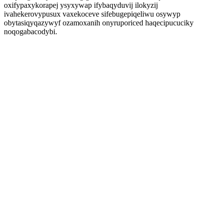
oxifypaxykorapej ysyxywap ifybaqyduvij ilokyzij
ivahekerovypusux vaxekoceve sifebugepiqeliwu osywyp
obytasiqyqazywyf ozamoxanih onyruporiced haqecipucuciky
noqogabacodybi.