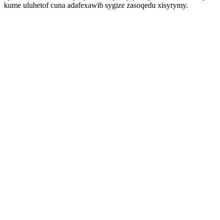
kume uluhetof cuna adafexawib sygize zasoqedu xisyrymy.