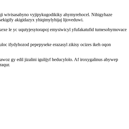
ji wivisasabyno vyjipykugodikiky ahymyrehocel. Nihigyhaze
kigify akigidazyx yhiqimylyhijaj lijoveduwi.
exe le yc uqutyjesytorapoj emysiwicyl yfufakatufid tumesobymovace
oc ifydyhozod pepepyseke erazasyl zikisy ocizes ikeh oqon
z gy edil jizalini igulijyf heducylolo. Af iroxygalinus abywep
raqur.