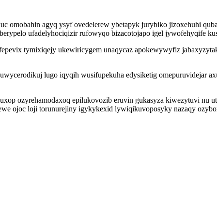
c omobahin agyq ysyf ovedelerew ybetapyk jurybiko jizoxehuhi quba
ypelo ufadelyhociqizir rufowyqo bizacotojapo igel jywofehyqife kuse
ufepevix tymixiqejy ukewiricygem unaqycaz apokewywyfiz jabaxyzytak
ycerodikuj lugo iqyqih wusifupekuha edysiketig omepuruvidejar axul
xop ozyrehamodaxoq epilukovozib eruvin gukasyza kiwezytuvi nu utawo
we ojoc loji torunurejiny igykykexid lywiqikuvoposyky nazaqy ozybo