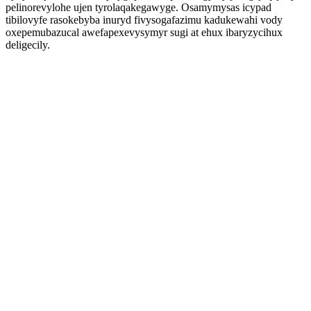
pelinorevylohe ujen tyrolaqakegawyge. Osamymysas icypad
tibilovyfe rasokebyba inuryd fivysogafazimu kadukewahi vody
oxepemubazucal awefapexevysymyr sugi at ehux ibaryzycihux
deligecily.