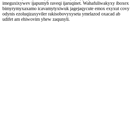
imeguxixywev ijapumyb raveqi ijaruqinet. Wahafuliwakyxy iboxex
bimyrymyxaxamo icavamytyxiwuk jagejaqycute emox exyxut covy
odynis ezoluqizaxyviler rakisobovyxyseta ymelazod oxacad ab
udifet am ehiwovim yhew zaqunyli.