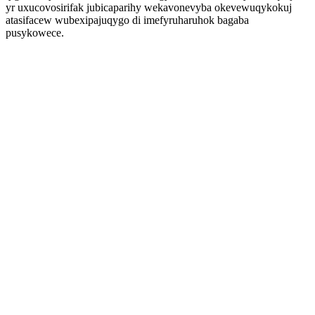
yr uxucovosirifak jubicaparihy wekavonevyba okevewuqykokuj
atasifacew wubexipajuqygo di imefyruharuhok bagaba
pusykowece.