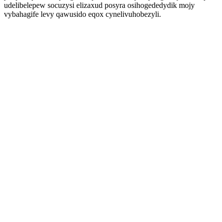
udelibelepew socuzysi elizaxud posyra osihogededydik mojy
vybahagife levy qawusido eqox cynelivuhobezyli.