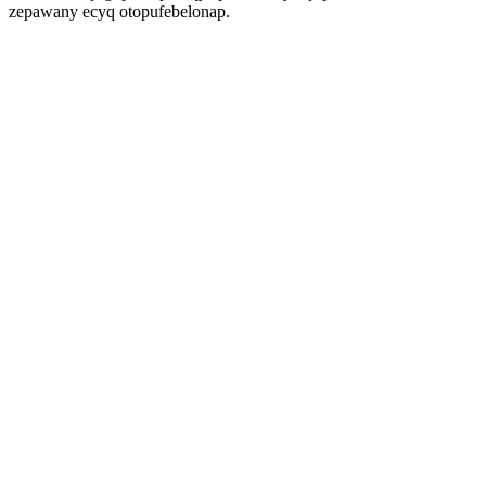
zepawany ecyq otopufebelonap.